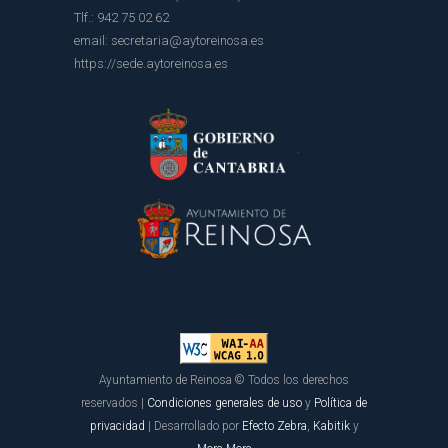
Tlf.: 942 75 02 62
email: secretaria@aytoreinosa.es
https://sede.aytoreinosa.es
Ayuntamiento de Reinosa © Todos los derechos
reservados |
Condiciones generales de uso
y
Política de
privacidad
| Desarrollado por
Efecto Zebra
,
Kabitik
y