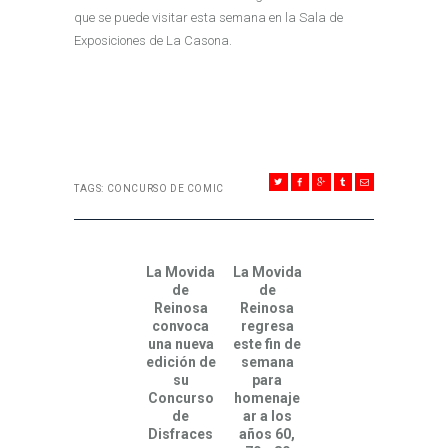
que se puede visitar esta semana en la Sala de
Exposiciones de La Casona.
TAGS:
CONCURSO DE COMIC
NAVEGACIÓN DE ENTRADAS
La Movida
La Movida
Previous post:
Next post:
de
de
Reinosa
Reinosa
convoca
regresa
una nueva
este fin de
edición de
semana
su
para
Concurso
homenaje
de
ar a los
Disfraces
años 60,