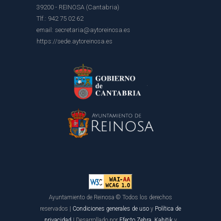
39200 - REINOSA (Cantabria)
Tlf.: 942 75 02 62
email: secretaria@aytoreinosa.es
https://sede.aytoreinosa.es
Ayuntamiento de Reinosa © Todos los derechos
reservados |
Condiciones generales de uso
y
Política de
privacidad
| Desarrollado por
Efecto Zebra
,
Kabitik
y