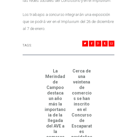
las redes sociales del Consistorio y en el Impluvium.
Los trabajos a concurso integrarán una exposición
que se podrá ver en el Impluvium del 26 de diciembre
al 7 de enero.
TAGS:
NAVEGACIÓN DE ENTRADAS
La
Cerca de
Previous post:
Next post:
Merindad
una
de
veintena
Campoo
de
destaca
comercio
un año
s se han
más la
inscrito
importanc
en el
ia de la
Concurso
llegada
de
del AVE a
Escaparat
la
es
comarca
navideños