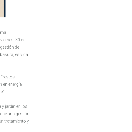
xima
viernes, 30 de
 gestión de
 basura, es vida
 “restos
n en energía
e”.
y jardín en los
 que una gestión
un tratamiento y