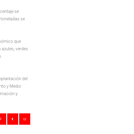
centaje se
 toneladas se
conómico que
a azules, verdes
s
mplantación del
ento y Medio
rmación y