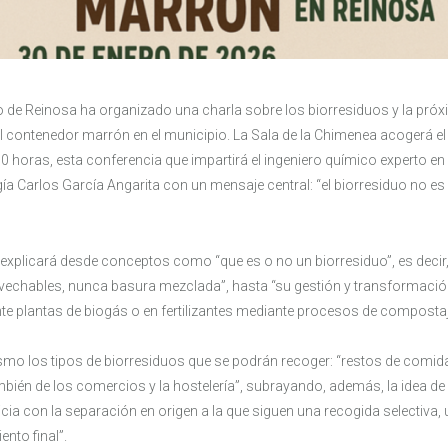
 de Reinosa ha organizado una charla sobre los biorresiduos y la pró
l contenedor marrón en el municipio. La Sala de la Chimenea acogerá el 
00 horas, esta conferencia que impartirá el ingeniero químico experto en
ía Carlos García Angarita con un mensaje central: “el biorresiduo no es
 explicará desde conceptos como “que es o no un biorresiduo”, es decir,
echables, nunca basura mezclada”, hasta “su gestión y transformació
nte plantas de biogás o en fertilizantes mediante procesos de compostaj
smo los tipos de biorresiduos que se podrán recoger: “restos de comida 
mbién de los comercios y la hostelería”, subrayando, además, la idea de
cia con la separación en origen a la que siguen una recogida selectiva, 
nto final”.