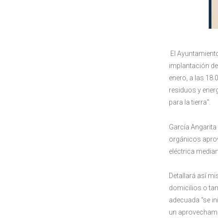
El Ayuntamiento
implantación de
enero, a las 18.
residuos y energ
para la tierra”.
García Angarita
orgánicos aprov
eléctrica media
Detallará así mi
domicilios o ta
adecuada “se ini
un aprovechamie