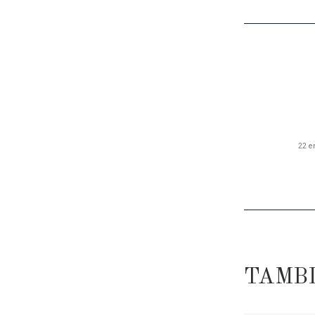
NAVE
Prev
22 e
TAMB