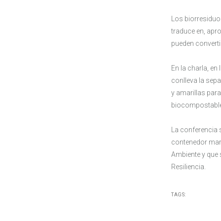
Los biorresiduo
traduce en, apr
pueden converti
En la charla, en
conlleva la sepa
y amarillas para
biocompostables 
La conferencia 
contenedor marró
Ambiente y que 
Resiliencia.
TAGS: