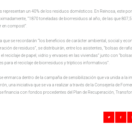
s representan un 40% de los residuos domésticos. En Reinosa, este por
oximadamente, “1870 toneladas de biorresiduos al año, de las que 807,5
r en compost”.
 la que se recordarán “los beneficios de carácter ambiental, social y e
ración de residuos”, se distribuirán, entre los asistentes, “bolsas de rafi
 el reciclaje de papel, vidrio y envases en las viviendas” junto con “bolsa
para el reciclaje de biorresiduos y trípticos informativos”.
se enmarca dentro de la campaña de sensibilización que va unida a la i
n, una iniciativa que se va a realizar a través de la Consejería de Fom
se financia con fondos procedentes del Plan de Recuperación, Transfo