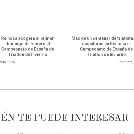
GACIÓN DE ENTRADAS
Reinosa acogerá el primer
Mas de un centenar de triatleta
ious post:
domingo de febrero el
disputarán en Reinosa el
Campeonato de España de
Campeonato de España de
Triatlón de Invierno
Triatlón de Invierno
nero, 2026
29 enero,
IÉN TE PUEDE INTERESAR