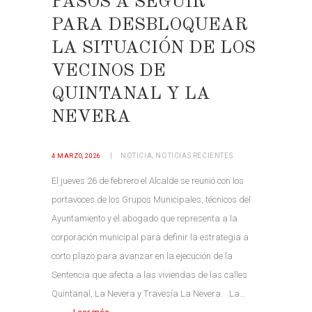
PASOS A SEGUIR
PARA DESBLOQUEAR
LA SITUACIÓN DE LOS
VECINOS DE
QUINTANAL Y LA
NEVERA
NOTICIA
,
NOTICIAS RECIENTES
4 MARZO, 2026
El jueves 26 de febrero el Alcalde se reunió con los
portavoces de los Grupos Municipales, técnicos del
Ayuntamiento y el abogado que representa a la
corporación municipal para definir la estrategia a
corto plazo para avanzar en la ejecución de la
Sentencia que afecta a las viviendas de las calles
Quintanal, La Nevera y Travesía La Nevera. La…