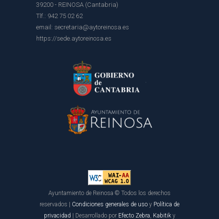
39200 - REINOSA (Cantabria)
Tlf.: 942 75 02 62
email: secretaria@aytoreinosa.es
https://sede.aytoreinosa.es
Ayuntamiento de Reinosa © Todos los derechos
reservados |
Condiciones generales de uso
y
Política de
privacidad
| Desarrollado por
Efecto Zebra
,
Kabitik
y