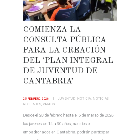
COMIENZA LA
CONSULTA PÚBLICA
PARA LA CREACIÓN
DEL ‘PLAN INTEGRAL
DE JUVENTUD DE
CANTABRIA’
JUVENTUD
,
NOTICIA
,
NOTICIAS
25 FEBRERO, 2026
RECIENTES
,
VARIOS
Desde el 20 de febrero hasta el 6 de marzo de 2026,
los jóvenes de 14 a 30 años, nacidos o
empadronados en Cantabria, podrán participar