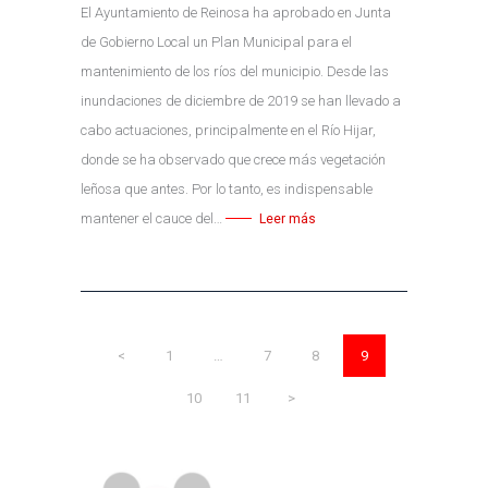
El Ayuntamiento de Reinosa ha aprobado en Junta
de Gobierno Local un Plan Municipal para el
mantenimiento de los ríos del municipio. Desde las
inundaciones de diciembre de 2019 se han llevado a
cabo actuaciones, principalmente en el Río Hijar,
donde se ha observado que crece más vegetación
leñosa que antes. Por lo tanto, es indispensable
mantener el cauce del…
Leer más
NAVEGACIÓN DE ENTRADAS
<
PÁGINA
1
…
PÁGINA
7
PÁGINA
8
PÁGINA
9
PÁGINA
10
PÁGINA
11
>