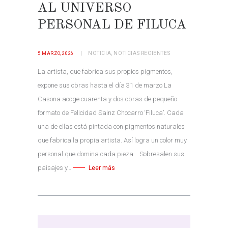
AL UNIVERSO
PERSONAL DE FILUCA
NOTICIA
,
NOTICIAS RECIENTES
5 MARZO, 2026
La artista, que fabrica sus propios pigmentos,
expone sus obras hasta el día 31 de marzo La
Casona acoge cuarenta y dos obras de pequeño
formato de Felicidad Sainz Chocarro ‘Filuca’. Cada
una de ellas está pintada con pigmentos naturales
que fabrica la propia artista. Así logra un color muy
personal que domina cada pieza. Sobresalen sus
paisajes y…
Leer más