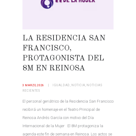
LA RESIDENCIA SAN
FRANCISCO,
PROTAGONISTA DEL
8M EN REINOSA
IGUALDAD
,
NOTICIA
,
NOTICIAS
3 MARZO, 2026
RECIENTES
El personal geriátrico de la Residencia San Francisco
recibirá un homenaje en el Teatro Principal de
Reinosa Andrés García con motivo del Día
Internacional de la Mujer El 8M protagoniza la
agenda este fin de semana en Reinosa. Los actos se