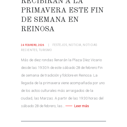
RECIBIRÁN A LA
PRIMAVERA ESTE FIN
DE SEMANA EN
REINOSA
FESTEJOS
,
NOTICIA
,
NOTICIAS
24 FEBRERO, 2026
RECIENTES
,
TURISMO
Más de diez rondas llenarán la Plaza Díez Vicario
desde las 19:30 h de este sábado 28 de febrero Fin
de semana de tradición y folclore en Reinosa. La
llegada de la primavera viene acompañada por uno
de los actos culturales más arraigados de la
ciudad, las Marzas. A partir de las 19:30 horas del
sábado 28 de febrero, las…
Leer más