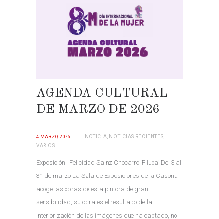
AGENDA CULTURAL
DE MARZO DE 2026
NOTICIA
,
NOTICIAS RECIENTES
,
4 MARZO, 2026
VARIOS
Exposición | Felicidad Sainz Chocarro ‘Filuca’ Del 3 al
31 de marzo La Sala de Exposiciones de la Casona
acoge las obras de esta pintora de gran
sensibilidad, su obra es el resultado de la
interiorización de las imágenes que ha captado, no