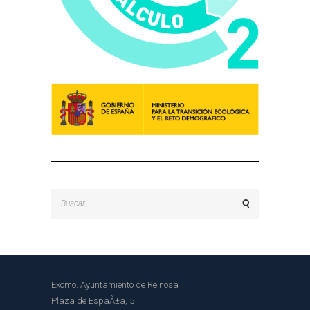
Buscar:
Excmo. Ayuntamiento de Reinosa
Plaza de EspaÃ±a, 5