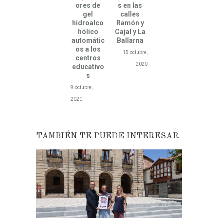
ores de
s en las
gel
calles
hidroalco
Ramón y
hólico
Cajal y La
automátic
Ballarna
os a los
15 octubre,
centros
2020
educativo
s
9 octubre,
2020
TAMBIÉN TE PUEDE INTERESAR