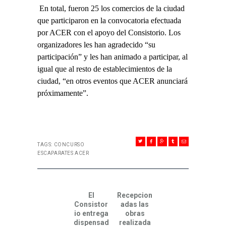
En total, fueron 25 los comercios de la ciudad
que participaron en la convocatoria efectuada
por ACER con el apoyo del Consistorio. Los
organizadores les han agradecido “su
participación” y les han animado a participar, al
igual que al resto de establecimientos de la
ciudad, “en otros eventos que ACER anunciará
próximamente”.
TAGS:
CONCURSO
ESCAPARATES ACER
NAVEGACIÓN DE ENTRADAS
El
Recepcion
Previous post:
Next post:
Consistor
adas las
io entrega
obras
dispensad
realizada