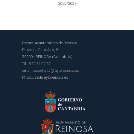
2026/2027
Excmo. Ayuntamiento de Reinosa
Plaza de EspaÃ±a, 5
39200 - REINOSA (Cantabria)
Tlf.: 942 75 02 62
email: secretaria@aytoreinosa.es
https://sede.aytoreinosa.es