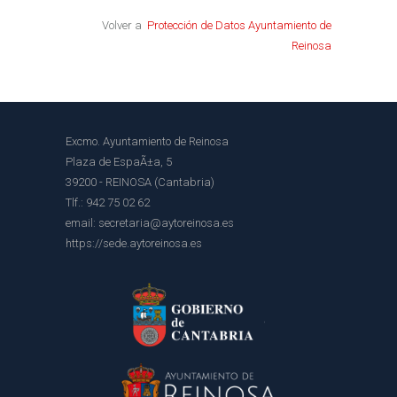
Volver a
Protección de Datos Ayuntamiento de
Reinosa
Excmo. Ayuntamiento de Reinosa
Plaza de EspaÃ±a, 5
39200 - REINOSA (Cantabria)
Tlf.: 942 75 02 62
email: secretaria@aytoreinosa.es
https://sede.aytoreinosa.es